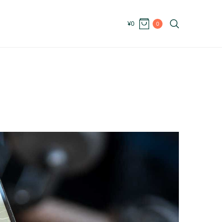
¥
0
0