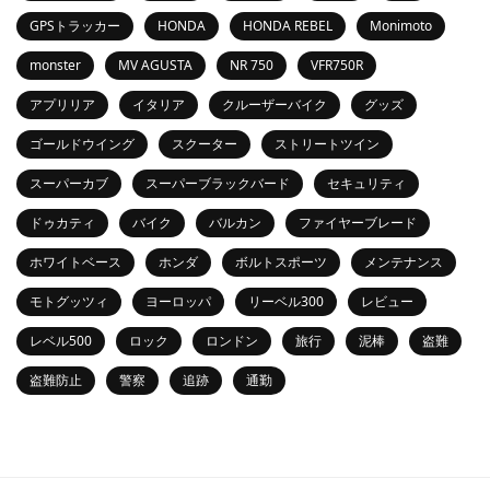
GPSトラッカー
HONDA
HONDA REBEL
Monimoto
monster
MV AGUSTA
NR 750
VFR750R
アプリリア
イタリア
クルーザーバイク
グッズ
ゴールドウイング
スクーター
ストリートツイン
スーパーカブ
スーパーブラックバード
セキュリティ
ドゥカティ
バイク
バルカン
ファイヤーブレード
ホワイトベース
ホンダ
ボルトスポーツ
メンテナンス
モトグッツィ
ヨーロッパ
リーベル300
レビュー
レベル500
ロック
ロンドン
旅行
泥棒
盗難
盗難防止
警察
追跡
通勤