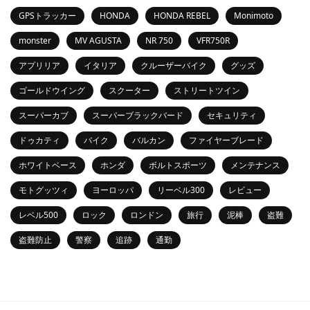
GPSトラッカー
HONDA
HONDA REBEL
Monimoto
monster
MV AGUSTA
NR 750
VFR750R
アプリリア
イタリア
クルーザーバイク
グッズ
ゴールドウイング
スクーター
ストリートツイン
スーパーカブ
スーパーブラックバード
セキュリティ
ドゥカティ
バイク
バルカン
ファイヤーブレード
ホワイトベース
ホンダ
ボルトスポーツ
メンテナンス
モトグッツィ
ヨーロッパ
リーベル300
レビュー
レベル500
ロック
ロンドン
旅行
泥棒
盗難
盗難防止
警察
追跡
通勤