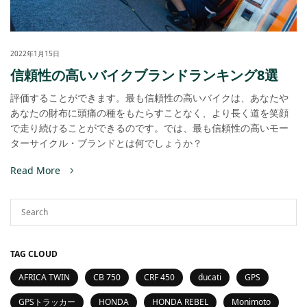
2022年1月15日
信頼性の高いバイクブランドランキング8選
評価することができます。最も信頼性の高いバイクは、あなたや
あなたの財布に頭痛の種をもたらすことなく、より長く道を笑顔
で走り続けることができるのです。では、最も信頼性の高いモー
ターサイクル・ブランドとは何でしょうか？
Read More
TAG CLOUD
AFRICA TWIN
CB 750
CRF 450
ducati
GPS
GPSトラッカー
HONDA
HONDA REBEL
Monimoto