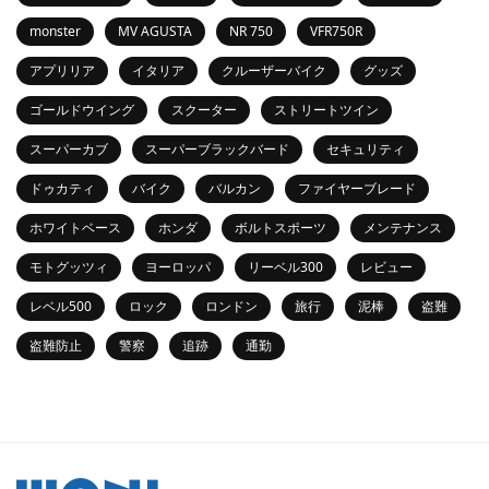
monster
MV AGUSTA
NR 750
VFR750R
アプリリア
イタリア
クルーザーバイク
グッズ
ゴールドウイング
スクーター
ストリートツイン
スーパーカブ
スーパーブラックバード
セキュリティ
ドゥカティ
バイク
バルカン
ファイヤーブレード
ホワイトベース
ホンダ
ボルトスポーツ
メンテナンス
モトグッツィ
ヨーロッパ
リーベル300
レビュー
レベル500
ロック
ロンドン
旅行
泥棒
盗難
盗難防止
警察
追跡
通勤