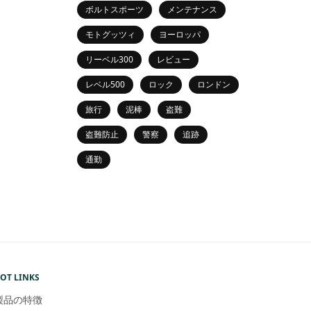
ボルトスポーツ
メンテナンス
モトグッツィ
ヨーロッパ
リーベル300
レビュー
レベル500
ロック
ロンドン
旅行
泥棒
盗難
盗難防止
警察
追跡
通勤
OT LINKS
製品の特徴