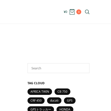
¥
0
0
TAG CLOUD
AFRICA TWIN
CB 750
CRF 450
ducati
GPS
GPSトラッカー
HONDA