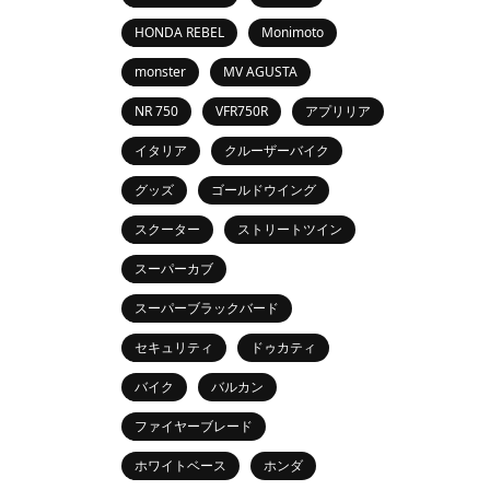
HONDA REBEL
Monimoto
monster
MV AGUSTA
NR 750
VFR750R
アプリリア
イタリア
クルーザーバイク
グッズ
ゴールドウイング
スクーター
ストリートツイン
スーパーカブ
スーパーブラックバード
セキュリティ
ドゥカティ
バイク
バルカン
ファイヤーブレード
ホワイトベース
ホンダ