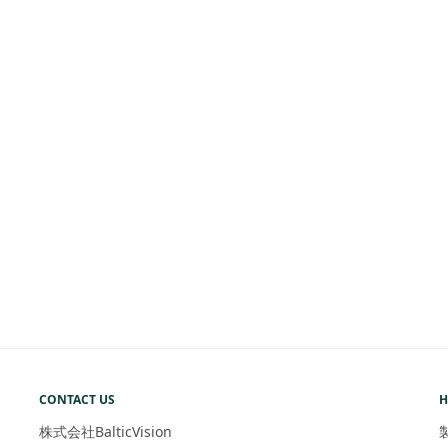
CONTACT US
H
株式会社BalticVision