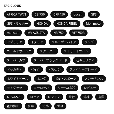
TAG CLOUD
AFRICA TWIN
CB 750
CRF 450
ducati
GPS
GPSトラッカー
HONDA
HONDA REBEL
Monimoto
monster
MV AGUSTA
NR 750
VFR750R
アプリリア
イタリア
クルーザーバイク
グッズ
ゴールドウイング
スクーター
ストリートツイン
スーパーカブ
スーパーブラックバード
セキュリティ
ドゥカティ
バイク
バルカン
ファイヤーブレード
ホワイトベース
ホンダ
ボルトスポーツ
メンテナンス
モトグッツィ
ヨーロッパ
リーベル300
レビュー
レベル500
ロック
ロンドン
旅行
泥棒
盗難
盗難防止
警察
追跡
通勤