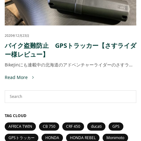
2020年12月23日
バイク盗難防止 GPSトラッカー【さすライダ
ー様レビュー】
BikeJinにも連載中の北海道のアドベンチャーライダーのさすラ…
Read More
TAG CLOUD
AFRICA TWIN
CB 750
CRF 450
ducati
GPS
GPSトラッカー
HONDA
HONDA REBEL
Monimoto