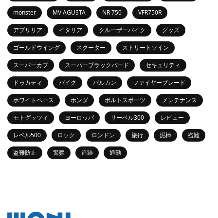
monster
MV AGUSTA
NR 750
VFR750R
アプリリア
イタリア
クルーザーバイク
グッズ
ゴールドウイング
スクーター
ストリートツイン
スーパーカブ
スーパーブラックバード
セキュリティ
ドゥカティ
バイク
バルカン
ファイヤーブレード
ホワイトベース
ホンダ
ボルトスポーツ
メンテナンス
モトグッツィ
ヨーロッパ
リーベル300
レビュー
レベル500
ロック
ロンドン
旅行
泥棒
盗難
盗難防止
警察
追跡
通勤