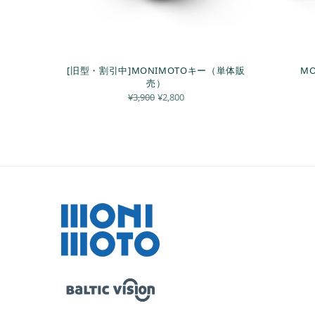
[旧型・割引中]MONIMOTOキー（単体販
M
売）
元の価
現在の
¥
3,900
¥
2,800
格は
価格は
¥3,900
¥2,800
でし
です。
た。