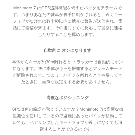
Monimoto 7 はGPS追跡機能を備えたバイク用アラームで
す。つまりあなたの愛車が勝手に動かされると、近くキー
フォブがなければ数十秒以内に携帯に警告が送信され、電
話にて着信が来ます。その後にすぐに反応して警察に連絡
したりすることを薦めします。
自動的に オンになります
本体からキーが約30m離れると トラッカーは自動的にオン
になります。逆に本体がキーを探知するとアラームモード
が解除されます。つまり、バイクを離れるときや戻ってき
たときに、面倒な設定をする必要がありません。
高度なポジショニング
GPSは何の略語か覚えていますか？Monimoto 7は高度な衛
星測位を使用しているので盗難にあったバイクが移動して
いても、ペアリングしたキー・フォブが近くになくても追
跡することができるのです。