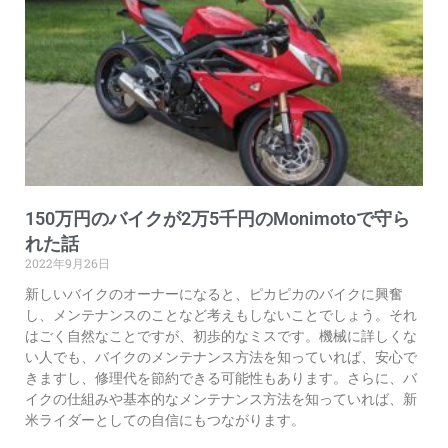
150万円のバイクが2万5千円のMonimotoで守ら
れた話
2022年9月26日
新しいバイクのオーナーになると、ピカピカのバイクに興奮
し、メンテナンスのことなど考えもしないことでしょう。それ
はごく自然なことですが、初歩的なミスです。機械に詳しくな
い人でも、バイクのメンテナンス方法を知っていれば、安心で
きますし、修理代を節約できる可能性もあります。さらに、バ
イクの仕組みや基本的なメンテナンス方法を知っていれば、新
米ライダーとしての自信にもつながります。